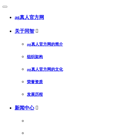
ag真人官方网
关于同智

ag真人官方网的简介
组织架构
ag真人官方网的文化
荣誉资质
发展历程
新闻中心
