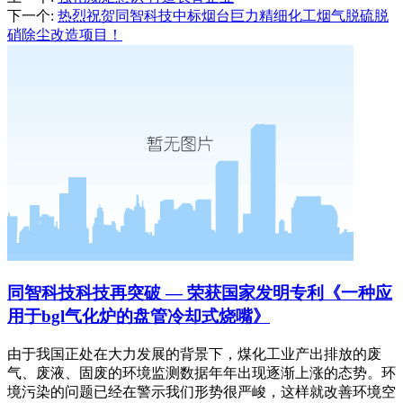
下一个
:
热烈祝贺同智科技中标烟台巨力精细化工烟气脱硫脱
硝除尘改造项目！
同智科技科技再突破 — 荣获国家发明专利《一种应
用于bgl气化炉的盘管冷却式烧嘴》
由于我国正处在大力发展的背景下，煤化工业产出排放的废
气、废液、固废的环境监测数据年年出现逐渐上涨的态势。环
境污染的问题已经在警示我们形势很严峻，这样就改善环境空